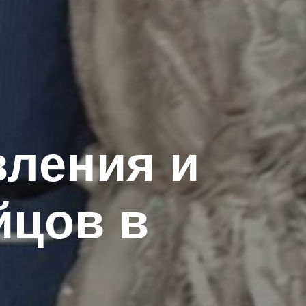
вления и
йцов в