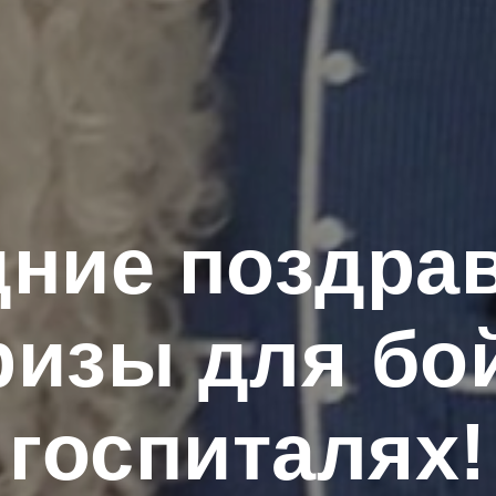
ние поздра
изы для бо
госпиталях!