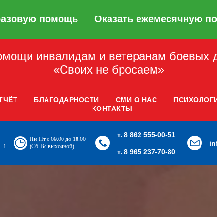
разовую помощь
Оказать ежемесячную п
мощи инвалидам и ветеранам боевых 
«Своих не бросаем»
ТЧЁТ
БЛАГОДАРНОСТИ
СМИ О НАС
ПСИХОЛОГ
КОНТАКТЫ
т. 8 862 555-00-51
Пн-Пт с 09.00 до 18.00
i
. 1
(Сб-Вс выходной)
т. 8 965 237-70-80