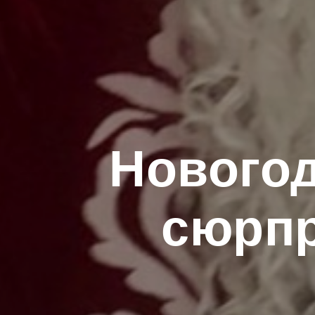
Новогод
сюрпр