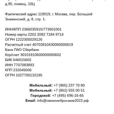
д.95, помещ. 10Ц
Фактический адрес 119019, г. Москва, пер. Большой
Знаменский, д. 8, стр. 1.
ИНН/КПП 2366035915/773601001
Номер карты 2202 2082 7184 9714
ОГРН 1222300029126
Расчетный счет 40703810430060000619
Банк ПАО Сбербанк
Кор/счет 30101810600000000602
БИК 046015602
ИНН 7707083893
КПП 232045006
ОГРН 1027700132195
Мобильный:
+7 (965) 237 70 80
Мобильный:
+7 (862) 555 00 51
Городской:
+7 (495) 696-16-65
Email:
info@своихнебросаем2022.рф