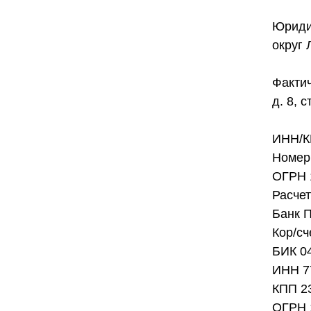
Юридич
округ 
Фактич
д. 8, с
ИНН/К
Номер 
ОГРН 
Расче
Банк 
Кор/с
БИК 0
ИНН 7
КПП 2
ОГРН 