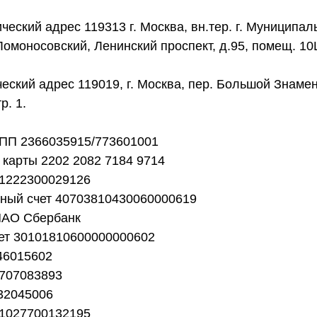
еский адрес 119313 г. Москва, вн.тер. г. Муниципа
Ломоносовский, Ленинский проспект, д.95, помещ. 10
еский адрес 119019, г. Москва, пер. Большой Знамен
тр. 1.
ПП 2366035915/773601001
карты 2202 2082 7184 9714
1222300029126
тный счет 40703810430060000619
ПАО Сбербанк
чет 30101810600000000602
46015602
707083893
32045006
1027700132195