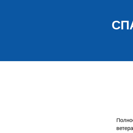
СП
Полно
ветер