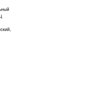
льный
Ц
ский,