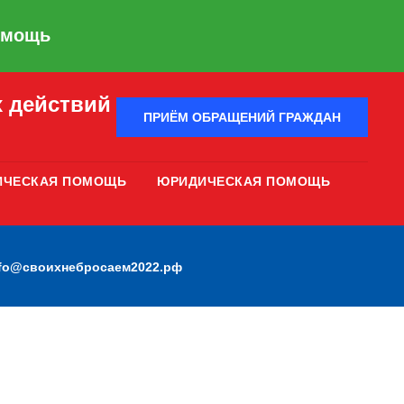
омощь
 действий
ПРИЁМ ОБРАЩЕНИЙ ГРАЖДАН
ИЧЕСКАЯ ПОМОЩЬ
ЮРИДИЧЕСКАЯ ПОМОЩЬ
nfo@своихнебросаем2022.рф