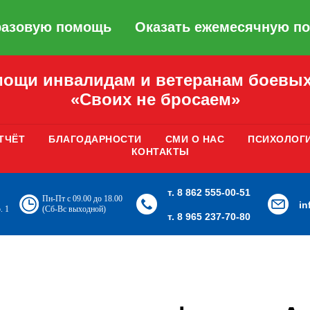
разовую помощь
Оказать ежемесячную п
ощи инвалидам и ветеранам боевых
«Своих не бросаем»
ТЧЁТ
БЛАГОДАРНОСТИ
СМИ О НАС
ПСИХОЛОГ
КОНТАКТЫ
т. 8 862 555-00-51
Пн-Пт с 09.00 до 18.00
i
. 1
(Сб-Вс выходной)
т. 8 965 237-70-80