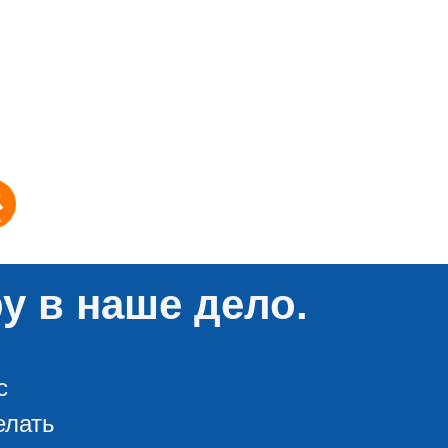
у в наше дело.
с
елать