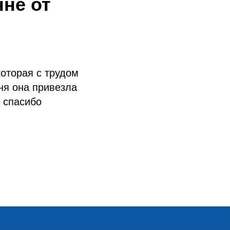
не от
которая с трудом
ня она привезла
 спасибо