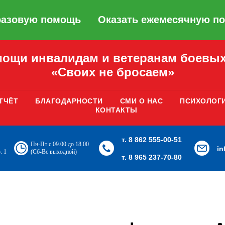
разовую помощь
Оказать ежемесячную п
ощи инвалидам и ветеранам боевых
«Своих не бросаем»
ТЧЁТ
БЛАГОДАРНОСТИ
СМИ О НАС
ПСИХОЛОГ
КОНТАКТЫ
т. 8 862 555-00-51
Пн-Пт с 09.00 до 18.00
i
. 1
(Сб-Вс выходной)
т. 8 965 237-70-80