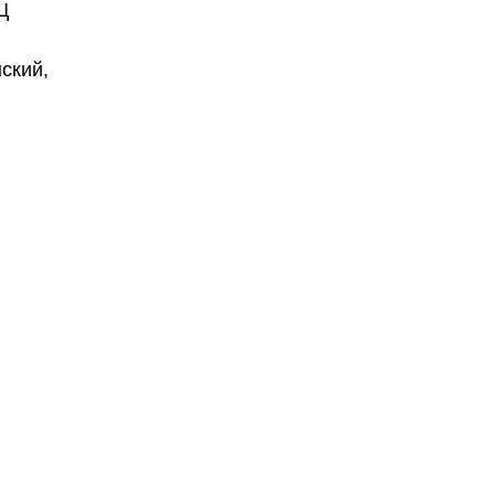
Ц
ский,