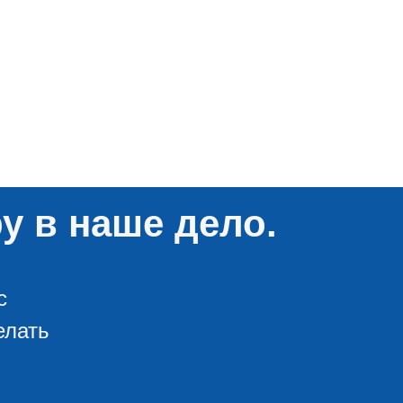
у в наше дело.
с
елать