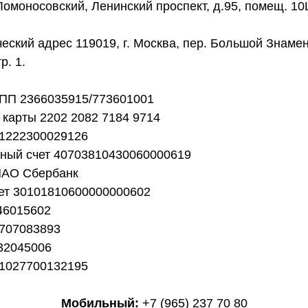
Ломоносовский, Ленинский проспект, д.95, помещ. 10
еский адрес 119019, г. Москва, пер. Большой Знамен
тр. 1.
ПП 2366035915/773601001
карты 2202 2082 7184 9714
1222300029126
тный счет 40703810430060000619
ПАО Сбербанк
чет 30101810600000000602
46015602
707083893
32045006
1027700132195
Мобильный:
+7 (965) 237 70 80