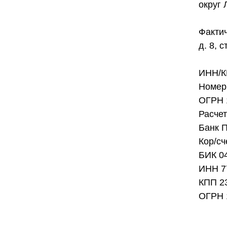
округ 
Фактич
д. 8, с
ИНН/К
Номер 
ОГРН 
Расче
Банк 
Кор/с
БИК 0
ИНН 7
КПП 2
ОГРН 