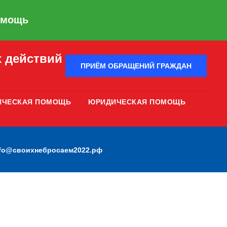
омощь
 действий
ПРИЁМ ОБРАЩЕНИЙ ГРАЖДАН
ИЧЕСКАЯ ПОМОЩЬ
ЮРИДИЧЕСКАЯ ПОМОЩЬ
nfo@своихнебросаем2022.рф