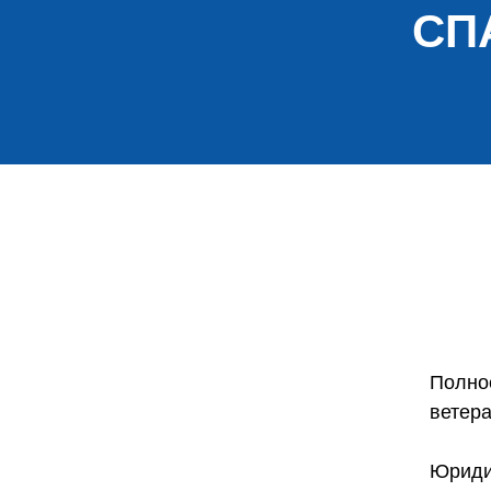
СП
Полно
ветер
Юридич