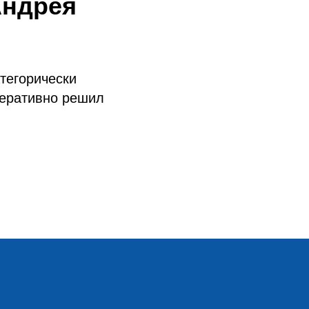
Андрея
атегорически
перативно решил