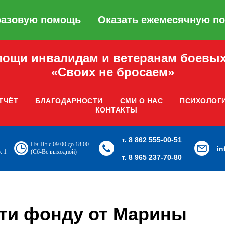
разовую помощь
Оказать ежемесячную п
ощи инвалидам и ветеранам боевых
«Своих не бросаем»
ТЧЁТ
БЛАГОДАРНОСТИ
СМИ О НАС
ПСИХОЛОГ
КОНТАКТЫ
т. 8 862 555-00-51
Пн-Пт с 09.00 до 18.00
i
. 1
(Сб-Вс выходной)
т. 8 965 237-70-80
ти фонду от Марины