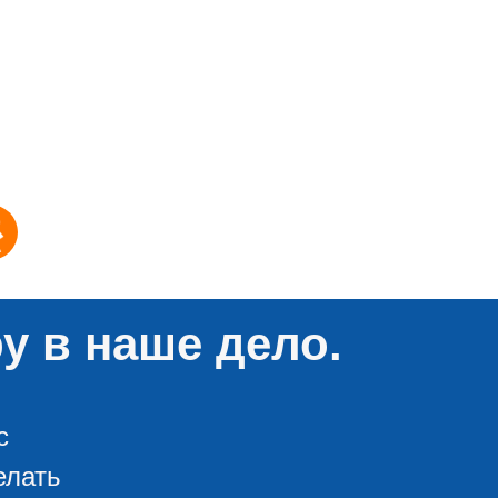
у в наше дело.
с
елать