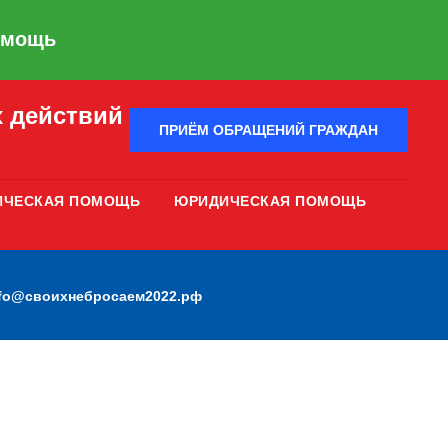
омощь
 действий
ПРИЁМ ОБРАЩЕНИЙ ГРАЖДАН
ИЧЕСКАЯ ПОМОЩЬ
ЮРИДИЧЕСКАЯ ПОМОЩЬ
nfo@своихнебросаем2022.рф