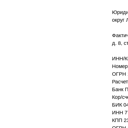
Юридич
округ 
Фактич
д. 8, с
ИНН/К
Номер 
ОГРН 
Расче
Банк 
Кор/с
БИК 0
ИНН 7
КПП 2