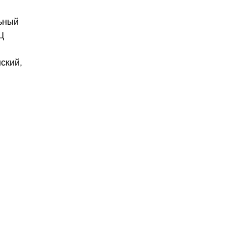
льный
Ц
ский,