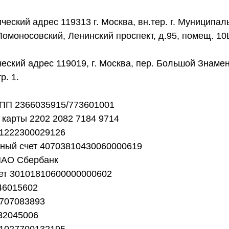
еский адрес 119313 г. Москва, вн.тер. г. Муниципа
Ломоносовский, Ленинский проспект, д.95, помещ. 10
еский адрес 119019, г. Москва, пер. Большой Знамен
тр. 1.
ПП 2366035915/773601001
карты 2202 2082 7184 9714
1222300029126
тный счет 40703810430060000619
ПАО Сбербанк
чет 30101810600000000602
46015602
707083893
32045006