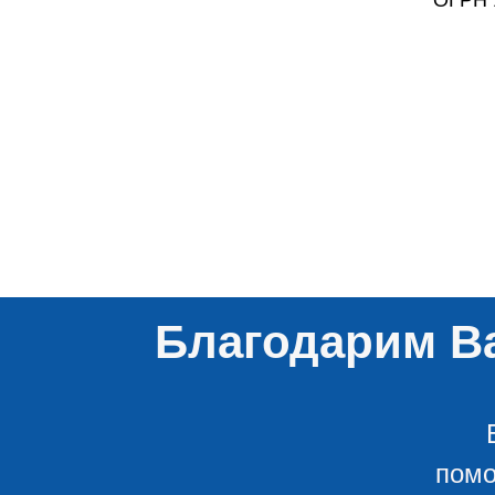
ОГРН 
Благодарим Ва
помо