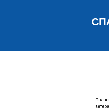
СП
Полно
ветер