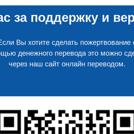
с за поддержку и вер
Если Вы хотите сделать пожертвование 
щью денежного перевода это можно сд
через наш сайт онлайн переводом.