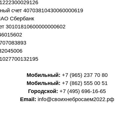
1222300029126
тный счет 40703810430060000619
ПАО Сбербанк
чет 30101810600000000602
46015602
707083893
32045006
1027700132195
Мобильный:
+7 (965) 237 70 80
Мобильный:
+7 (862) 555 00 51
Городской:
+7 (495) 696-16-65
Email:
info@своихнебросаем2022.рф