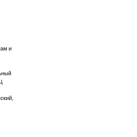
ам и
льный
Ц
ский,