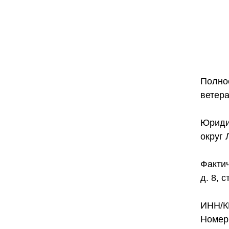
Полно
ветер
Юридич
округ 
Фактич
д. 8, с
ИНН/К
Номер 