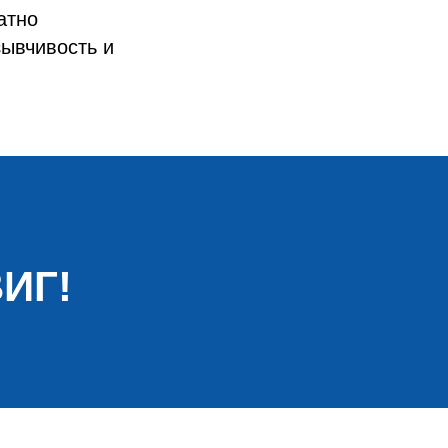
атно
зывчивость и
ИГ!