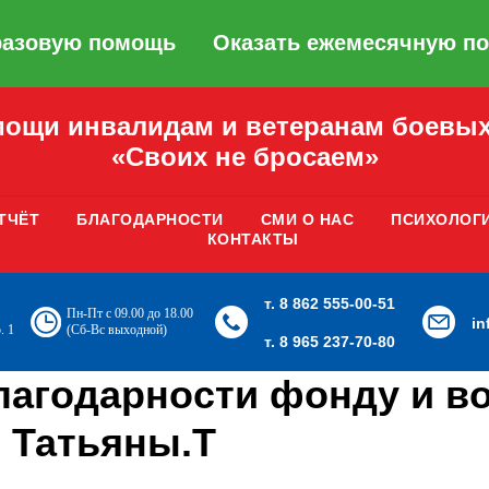
разовую помощь
Оказать ежемесячную п
ощи инвалидам и ветеранам боевых
«Своих не бросаем»
ТЧЁТ
БЛАГОДАРНОСТИ
СМИ О НАС
ПСИХОЛОГ
КОНТАКТЫ
т. 8 862 555-00-51
Пн-Пт с 09.00 до 18.00
i
. 1
(Сб-Вс выходной)
т. 8 965 237-70-80
лагодарности фонду и в
т Татьяны.Т