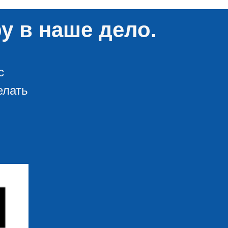
у в наше дело.
с
елать