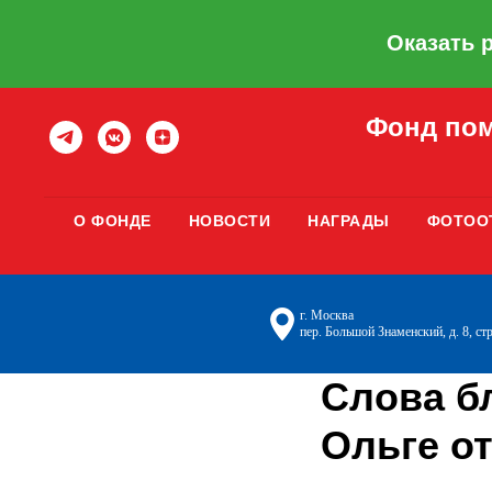
Оказать 
Фонд пом
О ФОНДЕ
НОВОСТИ
НАГРАДЫ
ФОТОО
г. Москва
пер. Большой Знаменский, д. 8, стр
Слова б
Ольге о