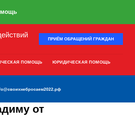
омощь
действий
ПРИЁМ ОБРАЩЕНИЙ ГРАЖДАН
ИЧЕСКАЯ ПОМОЩЬ
ЮРИДИЧЕСКАЯ ПОМОЩЬ
nfo@своихнебросаем2022.рф
адиму от