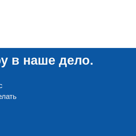
у в наше дело.
с
елать