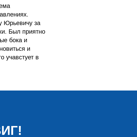
тема
авлениях.
у Юрьевичу за
ки. Был приятно
ые бока и
новиться и
о учавстует в
ИГ!