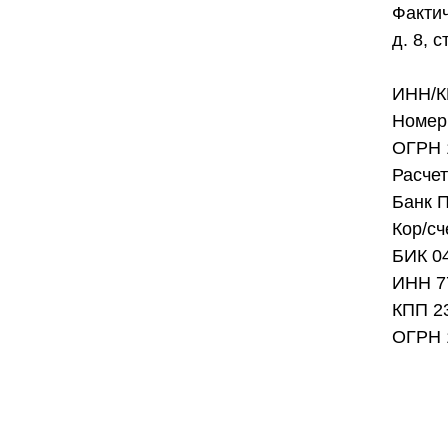
Фактич
д. 8, с
ИНН/К
Номер 
ОГРН 
Расче
Банк 
Кор/с
БИК 0
ИНН 7
КПП 2
ОГРН 