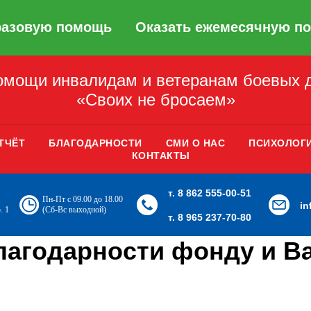
разовую помощь
Оказать ежемесячную п
мощи инвалидам и ветеранам боевых 
«Своих не бросаем»
ТЧЁТ
БЛАГОДАРНОСТИ
СМИ О НАС
ПСИХОЛОГ
КОНТАКТЫ
т. 8 862 555-00-51
Пн-Пт с 09.00 до 18.00
i
. 1
(Сб-Вс выходной)
т. 8 965 237-70-80
лагодарности фонду и В