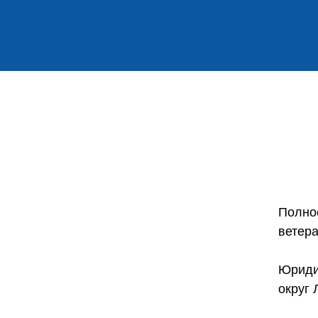
Полно
ветер
Юридич
округ 