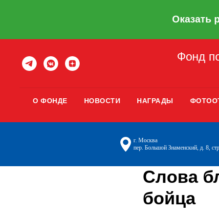
Оказать 
Фонд по
О ФОНДЕ
НОВОСТИ
НАГРАДЫ
ФОТОО
г. Москва
пер. Большой Знаменский, д. 8, стр
Слова б
бойца