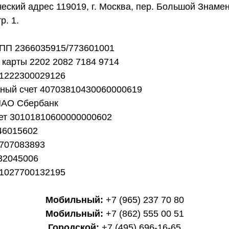
еский адрес 119019, г. Москва, пер. Большой Знамен
тр. 1.
ПП 2366035915/773601001
карты 2202 2082 7184 9714
1222300029126
тный счет 40703810430060000619
ПАО Сбербанк
чет 30101810600000000602
46015602
707083893
32045006
1027700132195
Мобильный:
+7 (965) 237 70 80
Мобильный:
+7 (862) 555 00 51
Городской:
+7 (495) 696-16-65