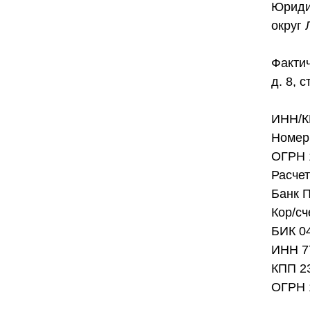
Юридич
округ 
Фактич
д. 8, с
ИНН/К
Номер 
ОГРН 
Расче
Банк 
Кор/с
БИК 0
ИНН 7
КПП 2
ОГРН 