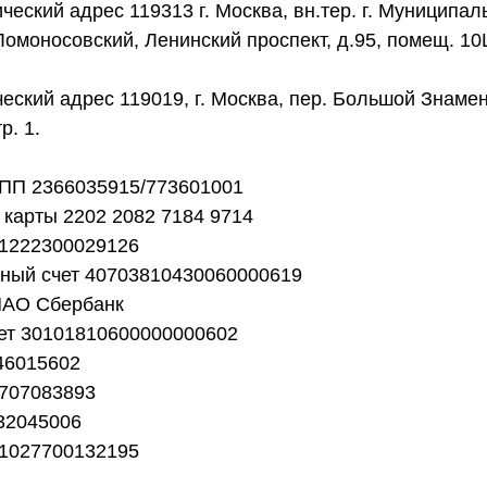
еский адрес 119313 г. Москва, вн.тер. г. Муниципа
Ломоносовский, Ленинский проспект, д.95, помещ. 10
еский адрес 119019, г. Москва, пер. Большой Знамен
тр. 1.
ПП 2366035915/773601001
карты 2202 2082 7184 9714
1222300029126
тный счет 40703810430060000619
ПАО Сбербанк
чет 30101810600000000602
46015602
707083893
32045006
1027700132195