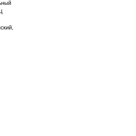
льный
Ц
ский,