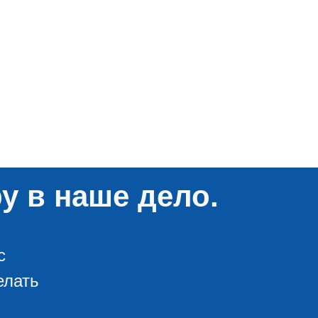
у в наше дело.
с
елать