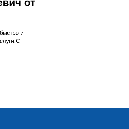
евич от
быстро и
слуги.С