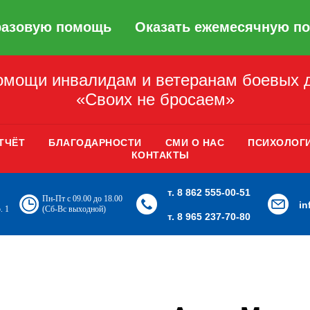
разовую помощь
Оказать ежемесячную п
мощи инвалидам и ветеранам боевых 
«Своих не бросаем»
ТЧЁТ
БЛАГОДАРНОСТИ
СМИ О НАС
ПСИХОЛОГ
КОНТАКТЫ
т. 8 862 555-00-51
Пн-Пт с 09.00 до 18.00
i
. 1
(Сб-Вс выходной)
т. 8 965 237-70-80