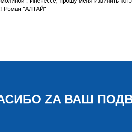
молиной , Иненессе, прошу меня извинить кого 
! Роман "АЛТАЙ"
АСИБО ZA ВАШ ПОДВ