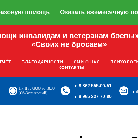
разовую помощь
Оказать ежемесячную п
ощи инвалидам и ветеранам боевых
«Своих не бросаем»
ТЧЁТ
БЛАГОДАРНОСТИ
СМИ О НАС
ПСИХОЛОГ
КОНТАКТЫ
т. 8 862 555-00-51
Пн-Пт с 09.00 до 18.00
i
. 1
(Сб-Вс выходной)
т. 8 965 237-70-80