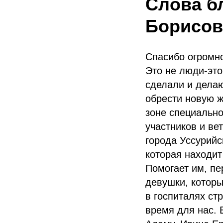
Слова б
Борисов
Спасибо огромно
Это не люди-эт
сделали и делаю
обрести новую ж
зоне специально
участников и ве
города Уссурий
которая находит
Помогает им, пе
девушки, которы
в госпиталях ст
время для нас. 