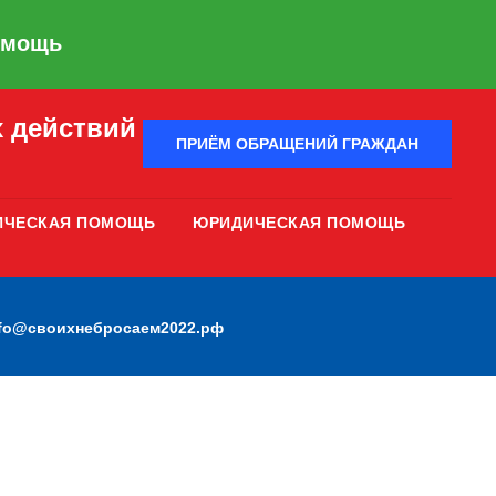
омощь
 действий
ПРИЁМ ОБРАЩЕНИЙ ГРАЖДАН
ИЧЕСКАЯ ПОМОЩЬ
ЮРИДИЧЕСКАЯ ПОМОЩЬ
nfo@своихнебросаем2022.рф