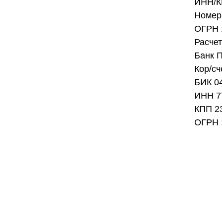
ИНН/К
Номер 
ОГРН 
Расче
Банк 
Кор/с
БИК 0
ИНН 7
КПП 2
ОГРН 