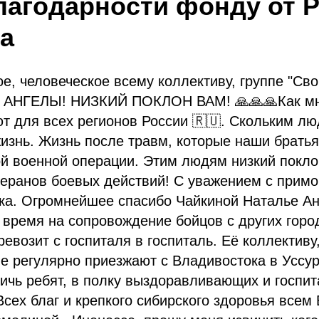
лагодарности фонду от 
а
е, человеческое всему коллективу, группе "Сво
о АНГЕЛЫ! НИЗКИЙ ПОКЛОН ВАМ! 🙏🙏🙏Как мн
т для всех регионов России 🇷🇺. Скольким л
изнь. Жизнь после травм, которые наши братья
й военной операции. Этим людям низкий покло
теранов боевых действий! С уважением с примор
ска. Огромнейшее спасибо Чайкиной Наталье Ан
 время на сопровождение бойцов с других город
ревозит с госпиталя в госпиталь. Её коллектив
е регулярно приезжают с Владивостока в Уссур
ричь ребят, в полку выздоравливающих и госпи
Всех благ и крепкого сибирского здоровья всем