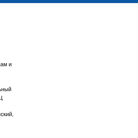
ам и
льный
Ц
ский,