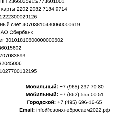
ПП 2366035915/773601001
карты 2202 2082 7184 9714
1222300029126
тный счет 40703810430060000619
ПАО Сбербанк
чет 30101810600000000602
46015602
707083893
32045006
1027700132195
Мобильный:
+7 (965) 237 70 80
Мобильный:
+7 (862) 555 00 51
Городской:
+7 (495) 696-16-65
Email:
info@своихнебросаем2022.рф