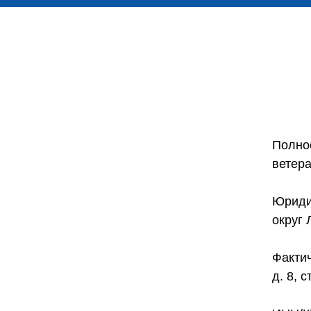
Полно
ветер
Юридич
округ 
Фактич
д. 8, с