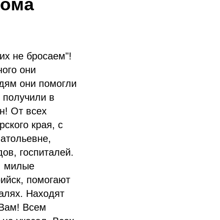
Рома
их не бросаем"!
ого они
юдям они помогли
 получили в
н! От всех
ского края, с
атольевне,
ов, госпиталей.
у, милые
ийск, помогают
талях. Находят
 Вам! Всем