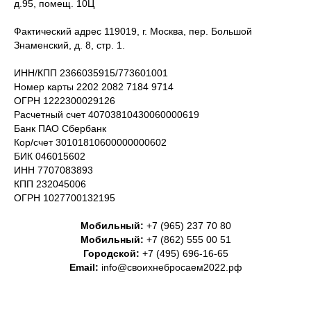
д.95, помещ. 10Ц
Фактический адрес 119019, г. Москва, пер. Большой
Знаменский, д. 8, стр. 1.
ИНН/КПП 2366035915/773601001
Номер карты 2202 2082 7184 9714
ОГРН 1222300029126
Расчетный счет 40703810430060000619
Банк ПАО Сбербанк
Кор/счет 30101810600000000602
БИК 046015602
ИНН 7707083893
КПП 232045006
ОГРН 1027700132195
Мобильный:
+7 (965) 237 70 80
Мобильный:
+7 (862) 555 00 51
Городской:
+7 (495) 696-16-65
Email:
info@своихнебросаем2022.рф