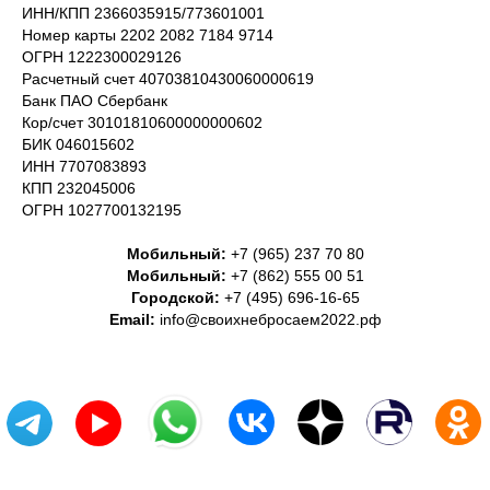
ИНН/КПП 2366035915/773601001
Номер карты 2202 2082 7184 9714
ОГРН 1222300029126
Расчетный счет 40703810430060000619
Банк ПАО Сбербанк
Кор/счет 30101810600000000602
БИК 046015602
ИНН 7707083893
КПП 232045006
ОГРН 1027700132195
Мобильный:
+7 (965) 237 70 80
Мобильный:
+7 (862) 555 00 51
Городской:
+7 (495) 696-16-65
Email:
info@своихнебросаем2022.рф