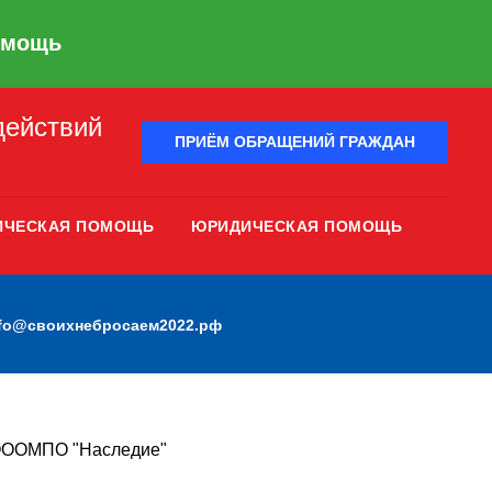
омощь
действий
ПРИЁМ ОБРАЩЕНИЙ ГРАЖДАН
ИЧЕСКАЯ ПОМОЩЬ
ЮРИДИЧЕСКАЯ ПОМОЩЬ
nfo@своихнебросаем2022.рф
 ОООМПО "Наследие"