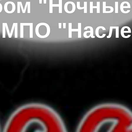
ом "Ночные
МПО "Насле