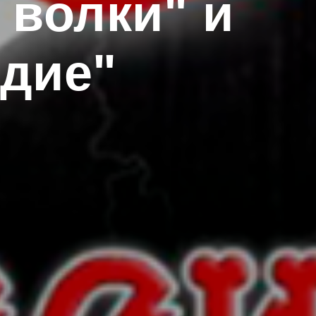
 волки" и
дие"