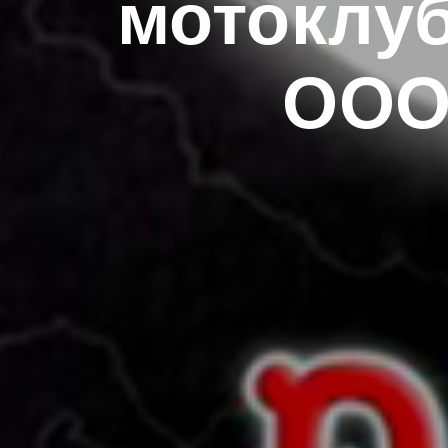
мотоклуб
ООО