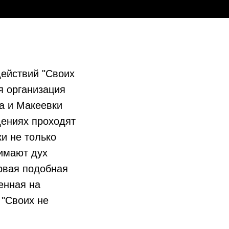
ействий "Своих
я организация
а и Макеевки
дениях проходят
и не только
имают дух
рвая подобная
енная на
"Своих не