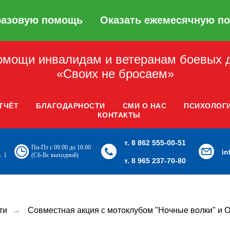
разовую помощь
Оказать ежемесячную п
мощи инвалидам и ветеранам боевых 
«Своих не бросаем»
ТЧЁТ
БЛАГОДАРНОСТИ
СМИ О НАС
ПСИХОЛОГ
КОНТАКТЫ
т. 8 862 555-00-51
Пн-Пт с 09.00 до 18.00
i
. 1
(Сб-Вс выходной)
т. 8 965 237-70-80
ти
→
Совместная акция с мотоклубом "Ночные волки" и