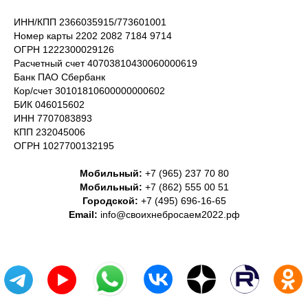
ИНН/КПП 2366035915/773601001
Номер карты 2202 2082 7184 9714
ОГРН 1222300029126
Расчетный счет 40703810430060000619
Банк ПАО Сбербанк
Кор/счет 30101810600000000602
БИК 046015602
ИНН 7707083893
КПП 232045006
ОГРН 1027700132195
Мобильный:
+7 (965) 237 70 80
Мобильный:
+7 (862) 555 00 51
Городской:
+7 (495) 696-16-65
Email:
info@своихнебросаем2022.рф