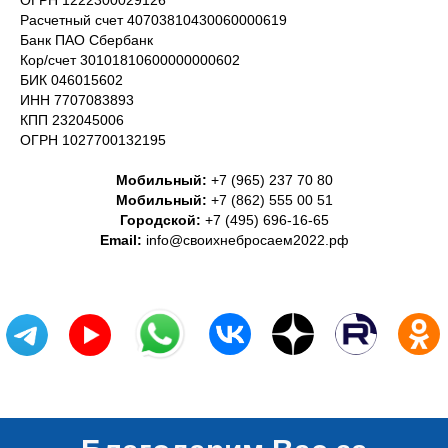
ОГРН 1222300029126
Расчетный счет 40703810430060000619
Банк ПАО Сбербанк
Кор/счет 30101810600000000602
БИК 046015602
ИНН 7707083893
КПП 232045006
ОГРН 1027700132195
Мобильный:
+7 (965) 237 70 80
Мобильный:
+7 (862) 555 00 51
Городской:
+7 (495) 696-16-65
Email:
info@своихнебросаем2022.рф