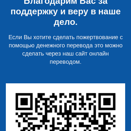
Благодарим Вас за
поддержку и веру в наше
дело.
Если Вы хотите сделать пожертвование с
помощью денежного перевода это можно
сделать через наш сайт онлайн
переводом.