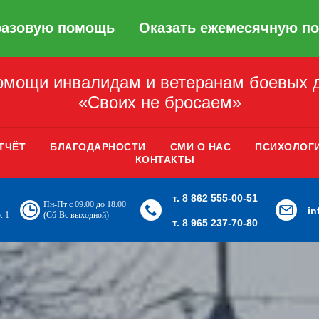
разовую помощь
Оказать ежемесячную п
мощи инвалидам и ветеранам боевых 
«Своих не бросаем»
ТЧЁТ
БЛАГОДАРНОСТИ
СМИ О НАС
ПСИХОЛОГ
КОНТАКТЫ
т. 8 862 555-00-51
Пн-Пт с 09.00 до 18.00
i
. 1
(Сб-Вс выходной)
т. 8 965 237-70-80