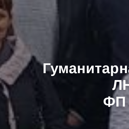
Гуманитарн
Л
ФП 