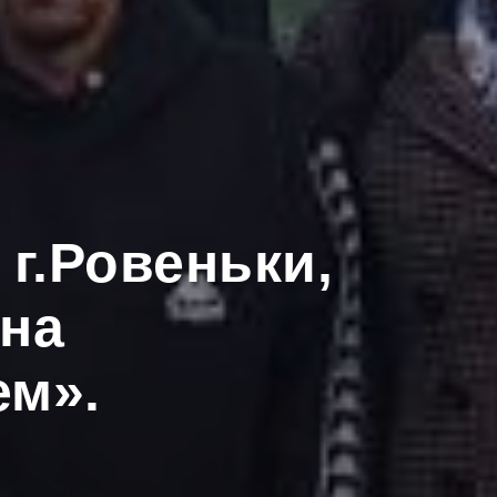
г.Ровеньки,
на
ем».