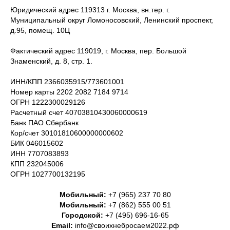
Юридический адрес 119313 г. Москва, вн.тер. г.
Муниципальный округ Ломоносовский, Ленинский проспект,
д.95, помещ. 10Ц
Фактический адрес 119019, г. Москва, пер. Большой
Знаменский, д. 8, стр. 1.
ИНН/КПП 2366035915/773601001
Номер карты 2202 2082 7184 9714
ОГРН 1222300029126
Расчетный счет 40703810430060000619
Банк ПАО Сбербанк
Кор/счет 30101810600000000602
БИК 046015602
ИНН 7707083893
КПП 232045006
ОГРН 1027700132195
Мобильный:
+7 (965) 237 70 80
Мобильный:
+7 (862) 555 00 51
Городской:
+7 (495) 696-16-65
Email:
info@своихнебросаем2022.рф