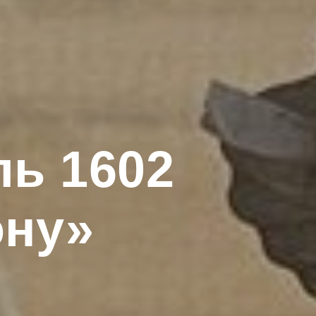
ль 1602
ону»