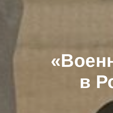
«Военн
в Р