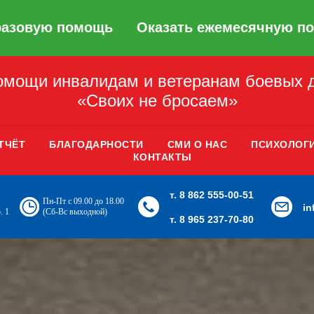
разовую помощь
Оказать ежемесячную п
мощи инвалидам и ветеранам боевых 
«Своих не бросаем»
ТЧЁТ
БЛАГОДАРНОСТИ
СМИ О НАС
ПСИХОЛОГ
КОНТАКТЫ
т. 8 862 555-00-51
Пн-Пт с 09.00 до 18.00
i
. 1
(Сб-Вс выходной)
т. 8 965 237-70-80