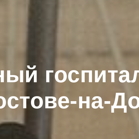
ый госпита
остове-на-Д