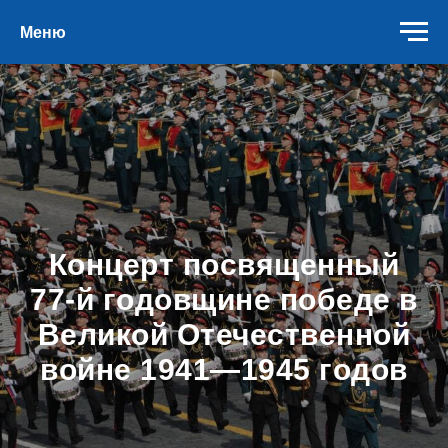
Меню
Концерт посвященный
77-й годовщине победе в
Великой Отечественной
войне 1941—1945 годов