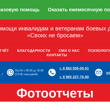
разовую помощь
Оказать ежемесячную п
мощи инвалидам и ветеранам боевых 
«Своих не бросаем»
ТЧЁТ
БЛАГОДАРНОСТИ
СМИ О НАС
ПСИХОЛОГ
КОНТАКТЫ
т. 8 862 555-00-51
Пн-Пт с 09.00 до 18.00
i
. 1
(Сб-Вс выходной)
т. 8 965 237-70-80
Фотоотчеты