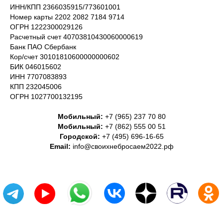
ИНН/КПП 2366035915/773601001
Номер карты 2202 2082 7184 9714
ОГРН 1222300029126
Расчетный счет 40703810430060000619
Банк ПАО Сбербанк
Кор/счет 30101810600000000602
БИК 046015602
ИНН 7707083893
КПП 232045006
ОГРН 1027700132195
Мобильный:
+7 (965) 237 70 80
Мобильный:
+7 (862) 555 00 51
Городской:
+7 (495) 696-16-65
Email:
info@своихнебросаем2022.рф