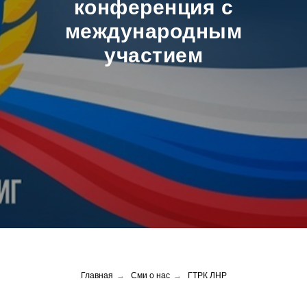
конференция с
международным
участием
Главная
→
Сми о нас
→
ГТРК ЛНР