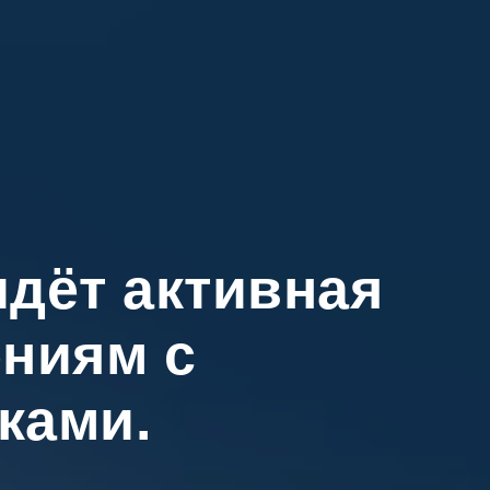
идёт активная
ениям с
ками.