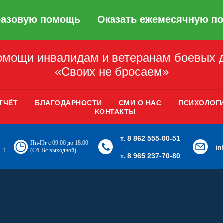
разовую помощь
Оказать ежемесячную п
мощи инвалидам и ветеранам боевых 
«Своих не бросаем»
ТЧЁТ
БЛАГОДАРНОСТИ
СМИ О НАС
ПСИХОЛОГ
КОНТАКТЫ
т. 8 862 555-00-51
Пн-Пт с 09.00 до 18.00
i
. 1
(Сб-Вс выходной)
т. 8 965 237-70-80