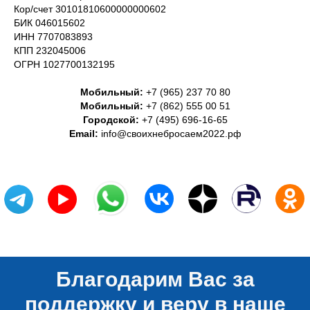
Кор/счет 30101810600000000602
БИК 046015602
ИНН 7707083893
КПП 232045006
ОГРН 1027700132195
Мобильный:
+7 (965) 237 70 80
Мобильный:
+7 (862) 555 00 51
Городской:
+7 (495) 696-16-65
Email:
info@своихнебросаем2022.рф
Благодарим Вас за
поддержку и веру в наше