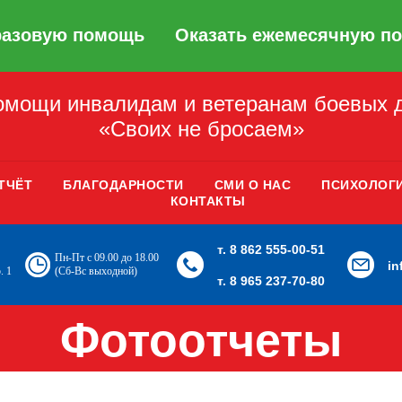
разовую помощь
Оказать ежемесячную п
мощи инвалидам и ветеранам боевых 
«Своих не бросаем»
ТЧЁТ
БЛАГОДАРНОСТИ
СМИ О НАС
ПСИХОЛОГ
КОНТАКТЫ
т. 8 862 555-00-51
Пн-Пт с 09.00 до 18.00
i
. 1
(Сб-Вс выходной)
т. 8 965 237-70-80
Фотоотчеты