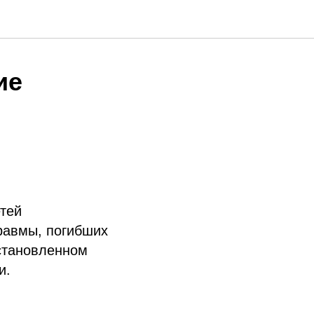
ие
тей
равмы, погибших
установленном
и.